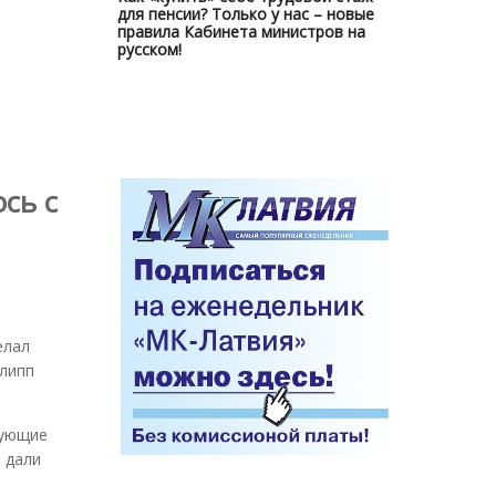
для пенсии? Только у нас – новые
правила Кабинета министров на
русском!
сь с
елал
липп
вующие
 дали