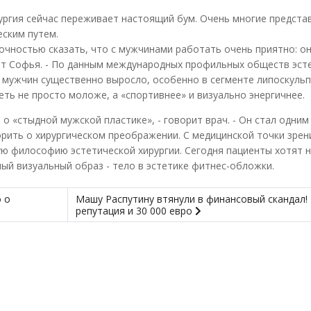
рургия сейчас переживает настоящий бум. Очень многие предста
еским путем.
 точностью сказать, что с мужчинами работать очень приятно: о
яет Софья. - По данным международных профильных обществ эст
у мужчин существенно выросло, особенно в сегменте липоскуль
ть не просто моложе, а «спортивнее» и визуально энергичнее.
о «стыдной мужской пластике», - говорит врач. - Он стал одним
орить о хирургическом преображении. С медицинской точки зрен
ую философию эстетической хирургии. Сегодня пациенты хотят 
ный визуальный образ - тело в эстетике фитнес-обложки.
 о
Машу Распутину втянули в финансовый скандал! 
репутация и 30 000 евро