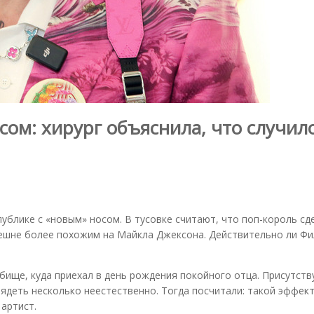
ом: хирург объяснила, что случило
публике с «новым» носом. В тусовке считают, что поп-король сд
ешне более похожим на Майкла Джексона. Действительно ли Фи
бище, куда приехал в день рождения покойного отца. Присутст
лядеть несколько неестественно. Тогда посчитали: такой эффект
артист.