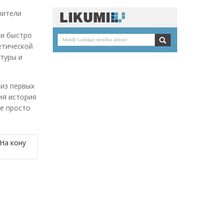
вители
ни быстро
етической
птуры и
 из первых
ия история
не просто
На кону