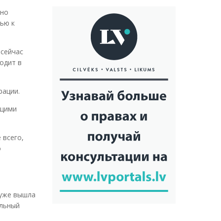
ьно
ью к
 сейчас
ходит в
рации.
бщими
 всего,
о
 уже вышла
альный