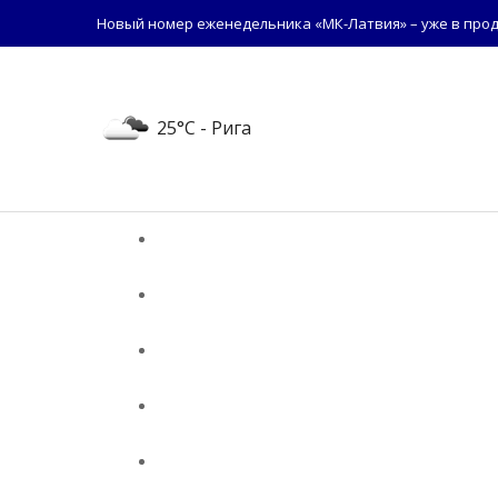
Новый номер еженедельника «МК-Латвия» – уже в прод
25°C
- Рига