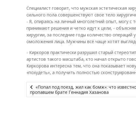
Специалист говорит, что мужская эстетическая хи
сильного пола совершенствуют свое тело хирургич
- Я, опираясь на личный многолетний опыт, могу с
принимают решения и четко идут к цели, - объясн
хирургии, за последние годы количество операций 
омоложения лица. Мужчины всё чаще хотят выгляде
- Киркоров практически разрушил старый стереотип 
артистов такого масштаба, кто начал открыто гов
Киркорова интересна тем, что она показывает нов
«похудеть», а получить полностью сконструирован
«Попал под поезд, жил как бомж»: что известно
пропавшем брате Геннадия Хазанова