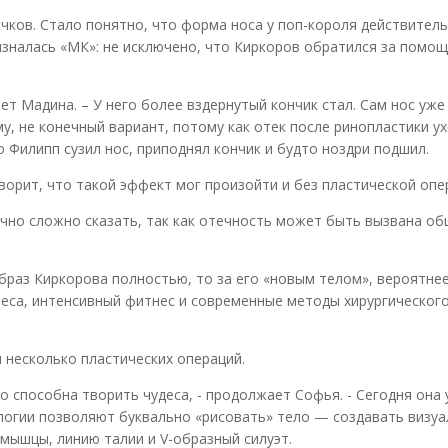
очков. Стало понятно, что форма носа у поп-короля действител
изналась «МК»: не исключено, что Киркоров обратился за помощ
ет Мадина. – У него более вздернутый кончик стал. Сам нос уже
му, не конечный вариант, потому как отек после ринопластики у
о Филипп сузил нос, приподнял кончик и будто ноздри подшил.
оворит, что такой эффект мог произойти и без пластической опе
точно сложно сказать, так как отечность может быть вызвана о
браз Киркорова полностью, то за его «новым телом», вероятнее
еса, интенсивный фитнес и современные методы хирургическог
л несколько пластических операций.
о способна творить чудеса, - продолжает Софья. - Сегодня она
логии позволяют буквально «рисовать» тело — создавать визу
мышцы, линию талии и V-образный силуэт.